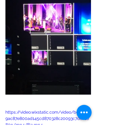
https://video.wixstatic.com/video/bc63c1_
9ac87e800ad145cd870328c20093c7de/10
80p/mp4/file.mp4