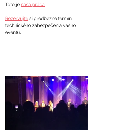
Toto je 
naša práca
. 
Rezervujte
 si predbežne termín 
technického zabezpečenia vášho 
eventu.  