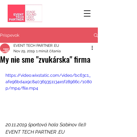
Príspevok
EVENT TECH PARTNER .EU
Nov 29, 2019
1 minút čítania
My nie sme "zvukárska" firma
https://video.wixstatic.com/video/bc63c1_
afe96bd4a9c840369351134e1f28966c/1080
p/mp4/file.mp4
20.11.2019 športová hala Sabinov ((e)) 
EVENT TECH PARTNER .EU