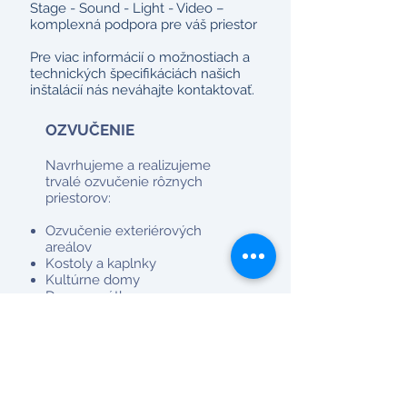
Stage - Sound - Light - Video –
komplexná podpora pre váš priestor
Pre viac informácií o možnostiach a
technických špecifikáciách našich
inštalácií nás neváhajte kontaktovať.
OZVUČENIE
Navrhujeme a realizujeme
trvalé ozvučenie rôznych
priestorov:
Ozvučenie exteriérových
areálov
Kostoly a kaplnky
Kultúrne domy
Domy smútku
Obchodné a prevádzkové
priestory
Náš profesionálny prístup
zaručuje vysokú kvalitu zvuku a
spoľahlivosť v akomkoľvek