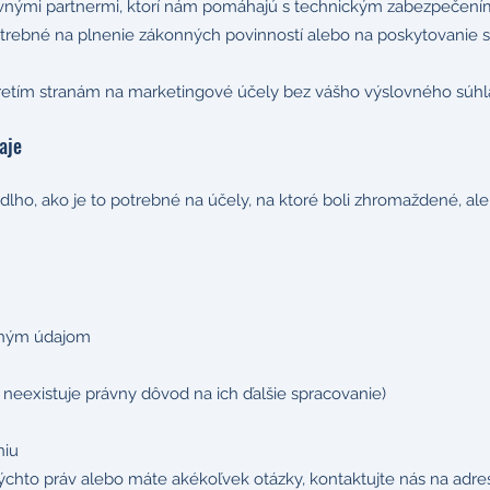
nými partnermi, ktorí nám pomáhajú s technickým zabezpečením
 potrebné na plnenie zákonných povinností alebo na poskytovanie s
etím stranám na marketingové účely bez vášho výslovného súhl
aje
lho, ako je to potrebné na účely, na ktoré boli zhromaždené, al
obným údajom
 neexistuje právny dôvod na ich ďalšie spracovanie)
niu
 týchto práv alebo máte akékoľvek otázky, kontaktujte nás na adr