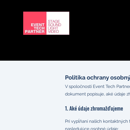
DOMOV
SLUŽBY
O NÁS
REFERENCIE
ČLÁNK
Politika ochrany osobn
V spoločnosti Event Tech Partner
dokument popisuje, aké údaje zh
1. Aké údaje zhromažďujeme
Pri vypĺňaní našich kontaktných 
nasledujúce osobné údaje: