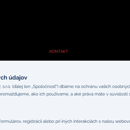
Y
CENOVÁ PONUKA
KONTAKT
ých údajov
, s.r.o. (ďalej len „Spoločnosť“) dbáme na ochranu vašich osobný
romažďujeme, ako ich používame, a aké práva máte v súvislosti s
formulárov, registrácií alebo pri iných interakciách s našou web