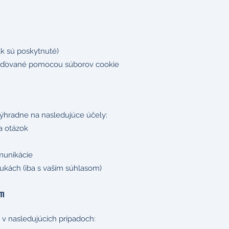
ak sú poskytnuté)
mažďované pomocou súborov cookie
ýhradne na nasledujúce účely:
a otázok
munikácie
ukách (iba s vaším súhlasom)
om
v nasledujúcich prípadoch: