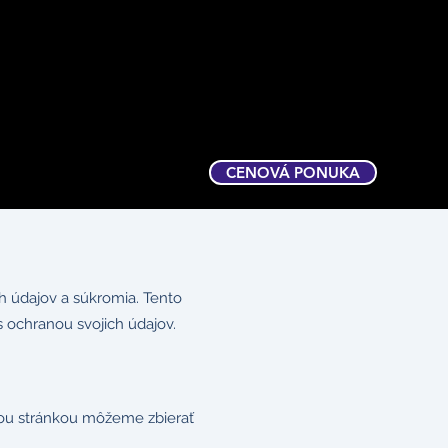
CENOVÁ PONUKA
ch údajov a súkromia. Tento
 ochranou svojich údajov.
ovou stránkou môžeme zbierať