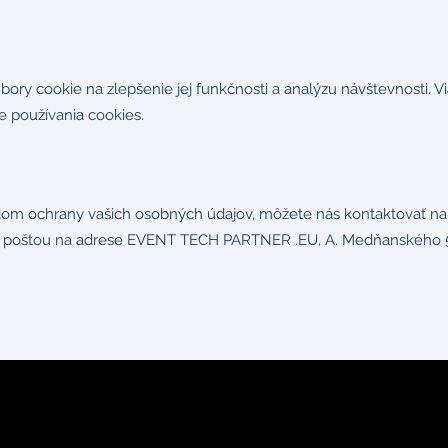
ry cookie na zlepšenie jej funkčnosti a analýzu návštevnosti. Vi
e používania cookies.
om ochrany vašich osobných údajov, môžete nás kontaktovať na
 poštou na adrese EVENT TECH PARTNER .EU, A. Medňanského 50,
©2010-2025 by EVENT TECH PARTNER .EU