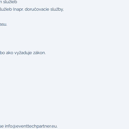
 služieb
lužieb (napr. doručovacie služby,
asu.
ebo ako vyžaduje zákon.
ese
info@eventtechpartner.eu
.