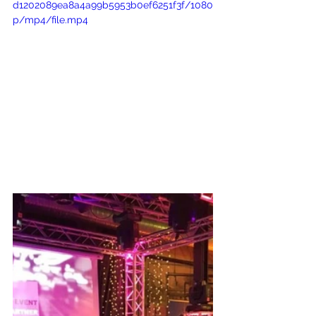
d1202089ea8a4a99b5953b0ef6251f3f/1080
p/mp4/file.mp4