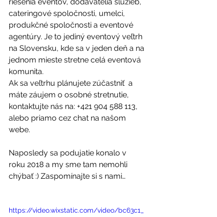
riešenia eventov, dodávatelia služieb, 
cateringové spoločnosti, umelci, 
produkčné spoločnosti a eventové 
agentúry. Je to jediný eventový veľtrh 
na Slovensku, kde sa v jeden deň a na 
jednom mieste stretne celá eventová 
komunita.
Ak sa veľtrhu plánujete zúčastniť  a 
máte záujem o osobné stretnutie, 
kontaktujte nás na: +421 904 588 113, 
alebo priamo cez chat na našom 
webe.
Naposledy sa podujatie konalo v 
roku 2018 a my sme tam nemohli 
chýbať :) Zaspomínajte si s nami…
https://video.wixstatic.com/video/bc63c1_